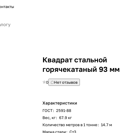
онтакты
Квадрат стальной
горячекатаный 93 мм
0
Нет отзывов
Характеристики
ГОСТ
:
2591-88
Вес, кг
:
67.9 кг
Количество метров в 1 тонне
:
14.7 м
Марка стали
:
Ст3