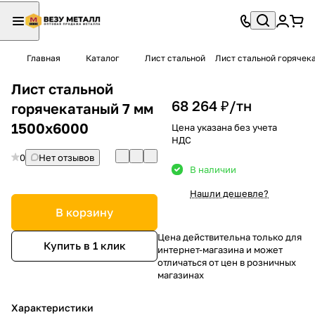
Главная
Каталог
Лист стальной
Лист стальной горячек
Лист стальной
68 264 ₽/
тн
горячекатаный 7 мм
1500х6000
Цена указана без учета
НДС
0
Нет отзывов
В наличии
Нашли дешевле?
В корзину
Цена действительна только для
Купить в 1 клик
интернет-магазина и может
отличаться от цен в розничных
магазинах
Характеристики