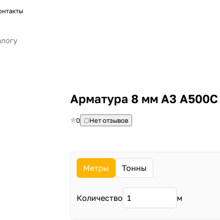
онтакты
Арматура 8 мм А3 А500С
0
Нет отзывов
Метры
Тонны
Количество
м