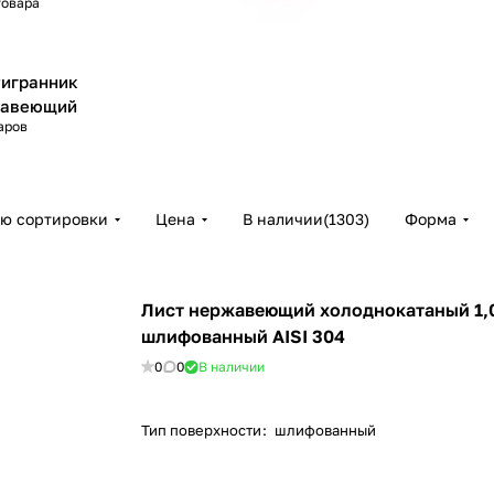
товара
игранник
жавеющий
аров
ию сортировки
Цена
В наличии
(
1303
)
Форма
Лист нержавеющий холоднокатаный 1,
шлифованный AISI 304
0
0
В наличии
Тип поверхности
:
шлифованный