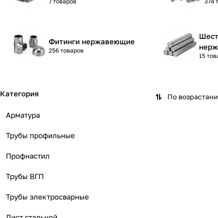
7 товаров
374 
Шест
Фитинги нержавеющие
нер
256 товаров
15 тов
Категория
По возрастан
Арматура
Трубы профильные
Профнастил
Трубы ВГП
Трубы электросварные
Лист стальной