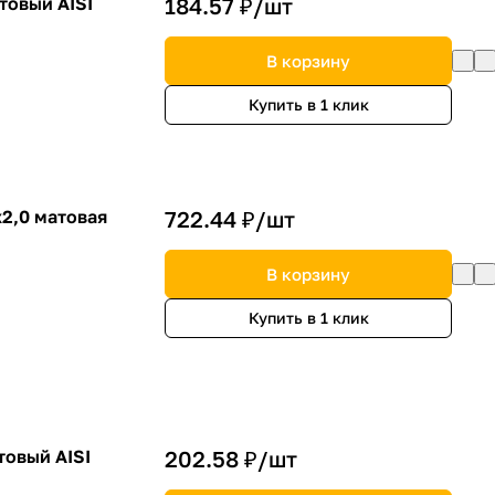
товый AISI
184.57 ₽/
шт
В корзину
Купить в 1 клик
2,0 матовая
722.44 ₽/
шт
В корзину
Купить в 1 клик
товый AISI
202.58 ₽/
шт