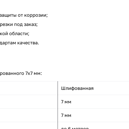
защиты от коррозии;
езки под заказ;
кой области;
дартам качества.
рованного 7x7 мм:
Шлифованная
7 мм
7 мм
до 6 метров