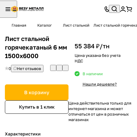
Главная
Каталог
Лист стальной
Лист стальной горячек
Лист стальной
55 384 ₽/
тн
горячекатаный 6 мм
1500х6000
Цена указана без учета
НДС
0
Нет отзывов
В наличии
Нашли дешевле?
В корзину
Цена действительна только для
Купить в 1 клик
интернет-магазина и может
отличаться от цен в розничных
магазинах
Характеристики