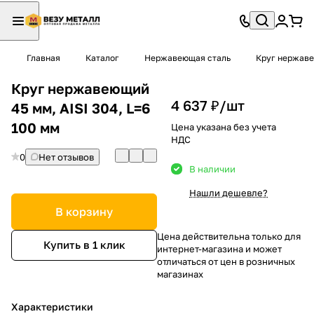
Главная
Каталог
Нержавеющая сталь
Круг нержав
Круг нержавеющий
4 637 ₽/
шт
45 мм, AISI 304, L=6
100 мм
Цена указана без учета
НДС
0
Нет отзывов
В наличии
Нашли дешевле?
В корзину
Цена действительна только для
Купить в 1 клик
интернет-магазина и может
отличаться от цен в розничных
магазинах
Характеристики