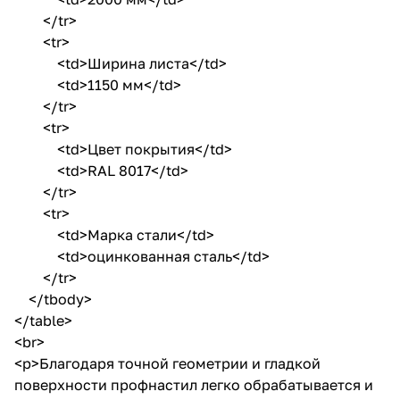
</tr>
<tr>
<td>Ширина листа</td>
<td>1150 мм</td>
</tr>
<tr>
<td>Цвет покрытия</td>
<td>RAL 8017</td>
</tr>
<tr>
<td>Марка стали</td>
<td>оцинкованная сталь</td>
</tr>
</tbody>
</table>
<br>
<p>Благодаря точной геометрии и гладкой
поверхности профнастил легко обрабатывается и