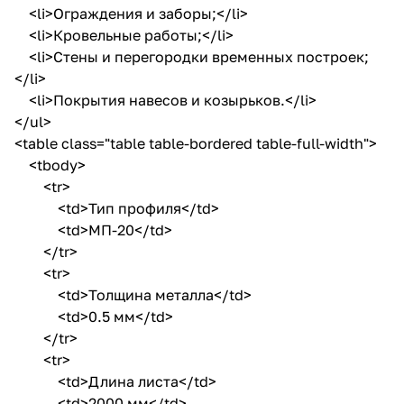
<li>Ограждения и заборы;</li>
<li>Кровельные работы;</li>
<li>Стены и перегородки временных построек;
</li>
<li>Покрытия навесов и козырьков.</li>
</ul>
<table class="table table-bordered table-full-width">
<tbody>
<tr>
<td>Тип профиля</td>
<td>МП-20</td>
</tr>
<tr>
<td>Толщина металла</td>
<td>0.5 мм</td>
</tr>
<tr>
<td>Длина листа</td>
<td>2000 мм</td>