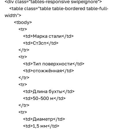
<div class="tables-responsive swipeignore">
<table class="table table-bordered table-full-
width">
<tbody>
<tr>
<td>Марка стали</td>
<td>Ст3сп</td>
</tr>
<tr>
<td>Тип поверхности</td>
<td>отожжённая</td>
</tr>
<tr>
<td>Длина бухты</td>
<td>50–500 м</td>
</tr>
<tr>
<td>Диаметр</td>
<td>1,5 мм</td>