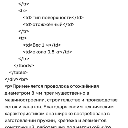
</tr>
<tr>
<td>Тип поверхности</td>
<td>отожжённый</td>
</tr>
<tr>
<td>Вес 1 м</td>
<td>около 0,5 кг</td>
</tr>
</tbody>
</table>
</div><br>
<p>Применяется проволока отожжённая
диаметром 8 мм преимущественно в
машиностроении, строительстве и производстве
сеток и канатов. Благодаря своим техническим
характеристикам она широко востребована в
изготовлении пружин, крепежа и элементов
конструкций, работающих под нагрузкой.</p>