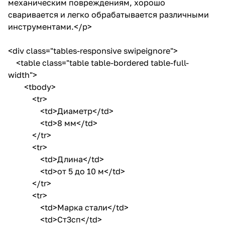
механическим повреждениям, хорошо
сваривается и легко обрабатывается различными
инструментами.</p>
<div class="tables-responsive swipeignore">
<table class="table table-bordered table-full-
width">
<tbody>
<tr>
<td>Диаметр</td>
<td>8 мм</td>
</tr>
<tr>
<td>Длина</td>
<td>от 5 до 10 м</td>
</tr>
<tr>
<td>Марка стали</td>
<td>Ст3сп</td>