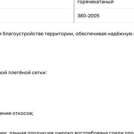
горячекатаный
380-2005
и благоустройстве территории, обеспечивая надёжную 
ой плетёной сетки:
ение откосов;
зии, данная продукция широко востребована среди про