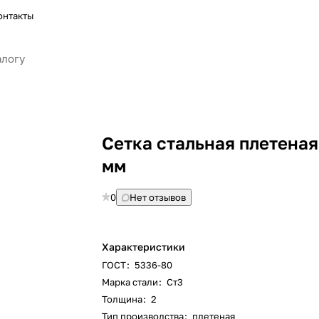
онтакты
Сетка стальная плетеная
мм
0
Нет отзывов
Характеристики
ГОСТ
:
5336-80
Марка стали
:
Ст3
Толщина
:
2
Тип производства
:
плетеная