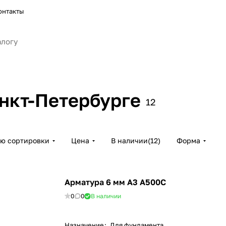
онтакты
нкт-Петербурге
12
ию сортировки
Цена
В наличии
(
12
)
Форма
Арматура 6 мм А3 А500С
0
0
В наличии
Назначение
:
Для фундамента