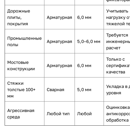
Дорожные
Учитывать
плиты,
Арматурная
6,0 мм
нагрузку о
покрытия
тяжелой т
Требуется
Промышленные
Арматурная
5,0–6,0 мм
инженерн
полы
расчет
Только с
Мостовые
Арматурная
6,0 мм
сертифика
конструкции
качества
Стяжки
Укладка в 
толстые 100+
Сварная
5,0 мм
уровня
мм
Оцинковка
Агрессивная
Любой тип
Любой
антикорро
среда
обработка